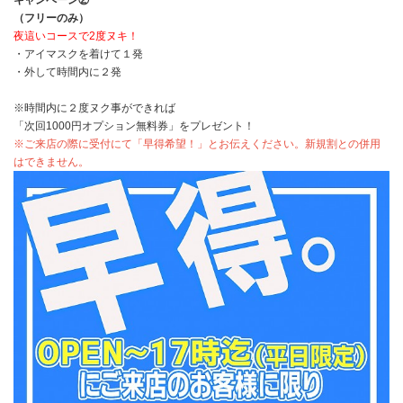
キャンペーン②
（フリーのみ）
夜這いコースで2度ヌキ！
・アイマスクを着けて１発
・外して時間内に２発
※時間内に２度ヌク事ができれば
「次回1000円オプション無料券」をプレゼント！
※ご来店の際に受付にて「早得希望！」とお伝えください。新規割との併用
はできません。