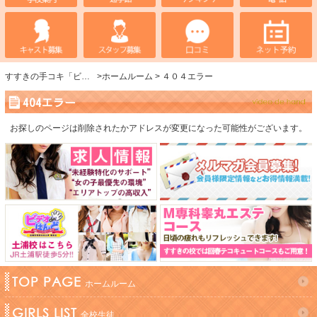
すすきの手コキ「ビデオdeはんど」
ホームルーム
４０４エラー
404エラー
お探しのページは削除されたかアドレスが変更になった可能性がございます。
TOP PAGE
ホームルーム
GIRLS LIST
全校生徒