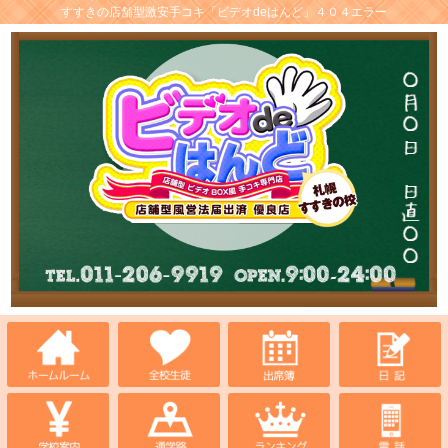
すすきの店舗型激安手コキ「ビデオdeはんど」４０４エラー