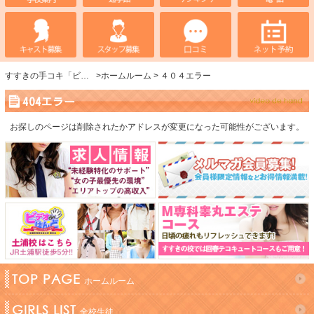
すすきの手コキ「ビデオdeはんど」
ホームルーム
４０４エラー
404エラー
お探しのページは削除されたかアドレスが変更になった可能性がございます。
TOP PAGE
ホームルーム
GIRLS LIST
全校生徒