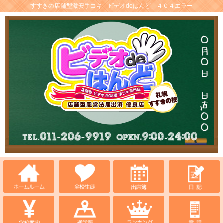
すすきの店舗型激安手コキ「ビデオdeはんど」４０４エラー