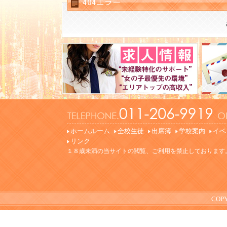
404エラー
ホームルーム
全校生徒
出席簿
学校案内
イベ
リンク
１８歳未満の当サイトの閲覧、ご利用を禁止しております
COPY