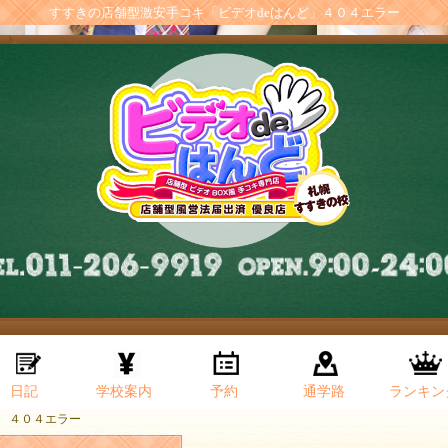
すすきの店舗型激安手コキ「ビデオdeはんど」４０４エラー
日記
学校案内
予約
通学路
ランキン
４０４エラー