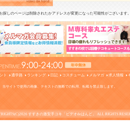
お探しのページは削除されたかアドレスが変更になった可能性がございます
ント
通学路
ランキング
日記
コスチューム
メルマガ
求人情報
。当サイトで使用の画像、テキストの無断での転用、転載を禁止致します。
RIGHTS(C)2026
すすきの激安手コキ「ビデオdeはんど」
ALL RIGHTS RESE