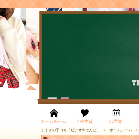
ホームルーム
全校生徒
出席簿
すすきの手コキ「ビデオdeはんど」
ホームルーム