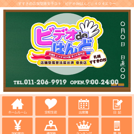
すすきの店舗型激安手コキ「ビデオdeはんど」４０４エラー