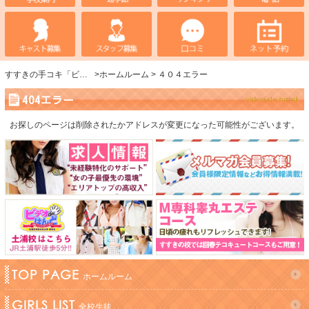
すすきの手コキ「ビデオdeはんど」
ホームルーム
４０４エラー
404エラー
お探しのページは削除されたかアドレスが変更になった可能性がございます。
TOP PAGE
ホームルーム
GIRLS LIST
全校生徒