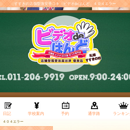
すすきの店舗型激安手コキ「ビデオdeはんど」４０４エラー
日記
学校案内
予約
通学路
ランキン
４０４エラー