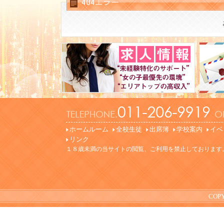
404エラー
ホームルーム
全校生徒
出席簿
学校案内
イベ
リンク
１８歳未満の当サイトの閲覧、ご利用を禁止しております
COPY