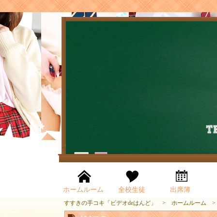
ホームルーム
全校生徒
出席簿
すすきの手コキ「ビデオdeはんど」
ホームルーム