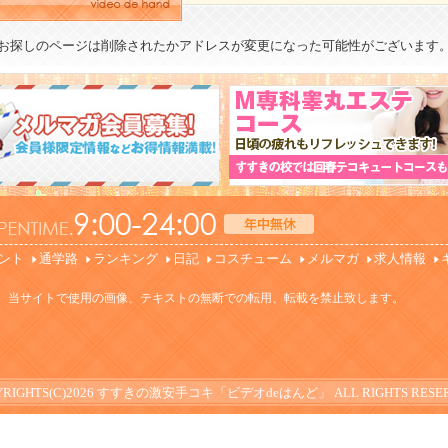
お探しのページは削除されたかアドレスが変更になった可能性がございます
ント
通学路
ランキング
日記
コスチューム
メルマガ
求人情報
。当サイトで使用の画像、テキストの無断での転用、転載を禁止致します。
RIGHTS(C)2026
すすきの激安手コキ「ビデオdeはんど」
ALL RIGHTS RESE